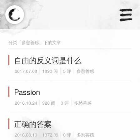
×
天涼好個秋.
分类「多愁善感」下的文章
自由的反义词是什么
首页
2017.07.08
1890 阅
5 评
多愁善感
分类
Passion
订阅
2016.10.24
928 阅
0 评
多愁善感
友链
正确的答案
2016.08.10
1372 阅
0 评
多愁善感