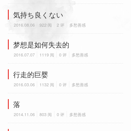
気持ち良くない
2016.08.06
922 阅
2 评
多愁善感
梦想是如何失去的
2016.07.07
1119 阅
0 评
多愁善感
行走的巨婴
2016.03.06
1132 阅
0 评
多愁善感
落
2014.11.06
803 阅
0 评
多愁善感