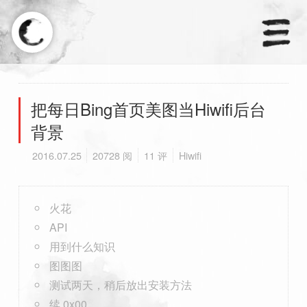
×
天涼好個秋.
把每日Bing首页美图当Hiwifi后台
背景
首页
2016.07.25
20728 阅
11 评
Hiwifi
分类
订阅
火花
API
友链
用到什么知识
图图图
测试两天，稍后放出安装方法
续 0x00