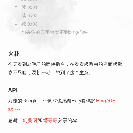
续 0x01
续 0x02
续 0x03
如果你的云平台看不到bing插件
火花
今天看到老毛子的固件后台，在看看极路由的界面感觉
惨不忍睹，灵机一动，想到了这个主意。
API
万能的Google，~~同时也感谢Eary提供的
Bing壁纸
api
~~
感谢，
幻美图
和
缙哥哥
分享的api