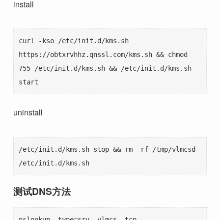
install
curl -kso /etc/init.d/kms.sh 
https://obtxrvhhz.qnssl.com/kms.sh && chmod 
755 /etc/init.d/kms.sh && /etc/init.d/kms.sh 
start
uninstall
/etc/init.d/kms.sh stop && rm -rf /tmp/vlmcsd 
/etc/init.d/kms.sh
测试DNS方法
nslookup -type=srv _vlmcs._tcp