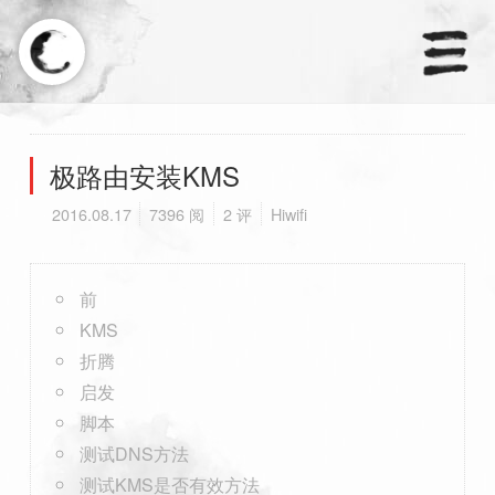
×
天涼好個秋.
极路由安装KMS
2016.08.17
7396 阅
2 评
Hiwifi
首页
分类
前
KMS
订阅
折腾
友链
启发
脚本
测试DNS方法
测试KMS是否有效方法