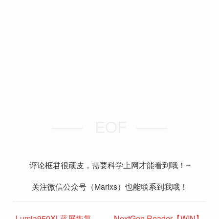
EOF
评论框君很顽皮，需要科学上网才能看到哦！~
关注微信公众号（MarIxs）也能联系到我哦！
Lumia950XL蓝屏恢复
NextGen Reader【WIN】