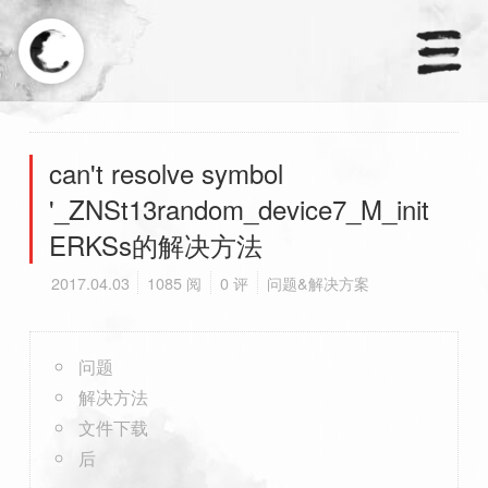
×
天涼好個秋.
can't resolve symbol
'_ZNSt13random_device7_M_init
首页
ERKSs的解决方法
分类
2017.04.03
1085 阅
0 评
问题&解决方案
订阅
问题
友链
解决方法
文件下载
后