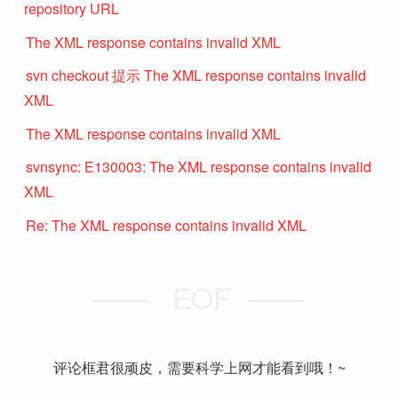
repository URL
The XML response contains invalid XML
svn checkout 提示 The XML response contains invalid
XML
The XML response contains invalid XML
svnsync: E130003: The XML response contains invalid
XML
Re: The XML response contains invalid XML
EOF
评论框君很顽皮，需要科学上网才能看到哦！~