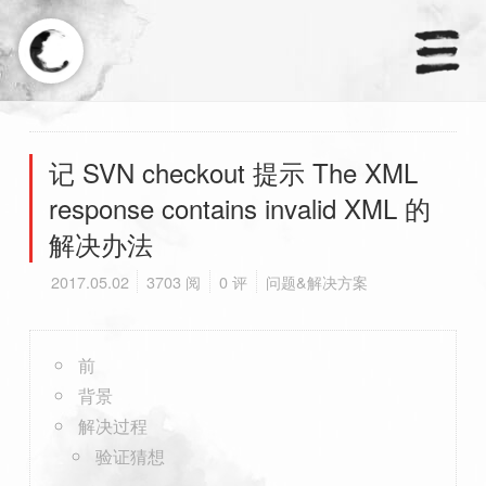
×
天涼好個秋.
记 SVN checkout 提示 The XML
response contains invalid XML 的
首页
解决办法
分类
2017.05.02
3703 阅
0 评
问题&解决方案
订阅
前
友链
背景
解决过程
验证猜想